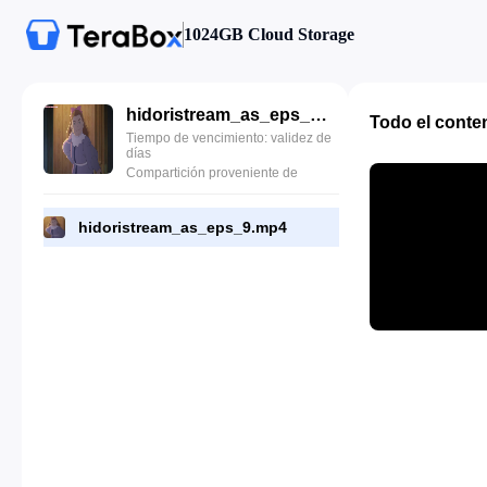
1024GB Cloud Storage
hidoristream_as_eps_9.mp4
Todo el conte
Tiempo de vencimiento: validez de
días
Compartición proveniente de
hidoristream_as_eps_9.mp4