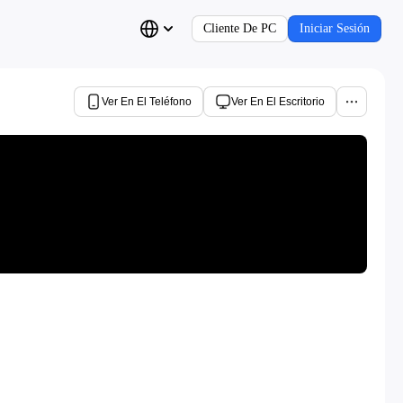
Cliente De PC
Iniciar Sesión
Ver En El Teléfono
Ver En El Escritorio