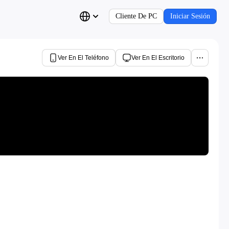
Cliente De PC
Iniciar Sesión
Ver En El Teléfono
Ver En El Escritorio