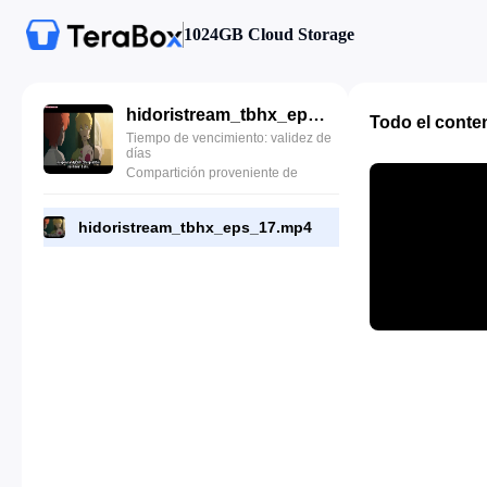
1024GB Cloud Storage
hidoristream_tbhx_eps_17.mp4
Todo el conte
Tiempo de vencimiento: validez de
días
Compartición proveniente de
hidoristream_tbhx_eps_17.mp4