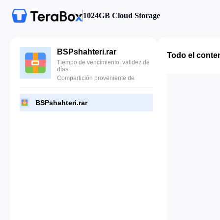
1024GB Cloud Storage
BSPshahteri.rar
Todo el conte
Tiempo de vencimiento: validez de
días
Compartición proveniente de
BSPshahteri.rar