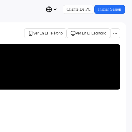
Cliente De PC
Iniciar Sesión
Ver En El Teléfono
Ver En El Escritorio