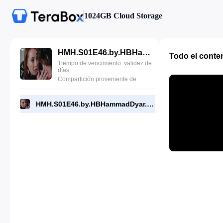
1024GB Cloud Storage
HMH.S01E46.by.HBHammadDyar.com.mp4
Todo el conte
Tiempo de vencimiento: validez de
días
Compartición proveniente de
HMH.S01E46.by.HBHammadDyar.com.mp4