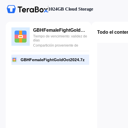
1024GB Cloud Storage
GBHFemaleFightGoldOct2024.7z
Todo el conte
Tiempo de vencimiento: validez de
días
Compartición proveniente de
GBHFemaleFightGoldOct2024.7z