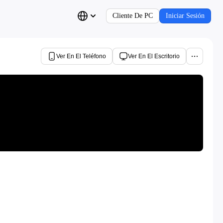
Cliente De PC
Iniciar Sesión
Ver En El Teléfono
Ver En El Escritorio