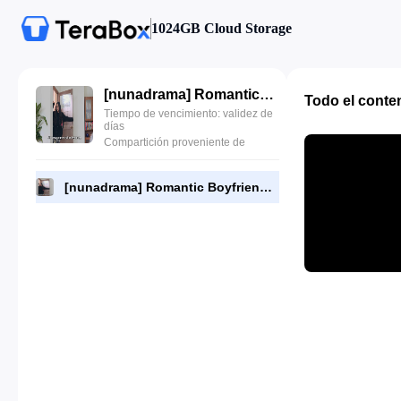
1024GB Cloud Storage
[nunadrama] Romantic Boyfriend Episode 8.720p.mp4
Todo el conte
Tiempo de vencimiento: validez de
días
Compartición proveniente de
[nunadrama] Romantic Boyfriend Episode 8.720p.mp4