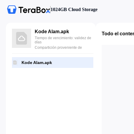
1024GB Cloud Storage
Kode Alam.apk
Todo el conte
Tiempo de vencimiento: validez de
días
Compartición proveniente de
Kode Alam.apk