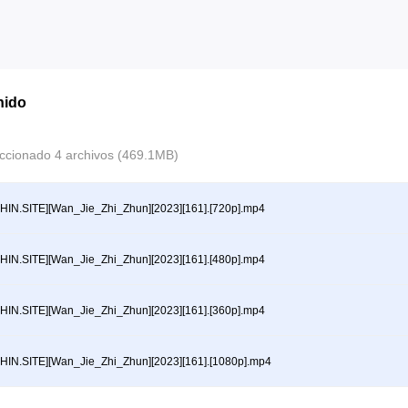
nido
ccionado 4 archivos (469.1MB)
HIN.SITE][Wan_Jie_Zhi_Zhun][2023][161].[720p].mp4
HIN.SITE][Wan_Jie_Zhi_Zhun][2023][161].[480p].mp4
HIN.SITE][Wan_Jie_Zhi_Zhun][2023][161].[360p].mp4
HIN.SITE][Wan_Jie_Zhi_Zhun][2023][161].[1080p].mp4