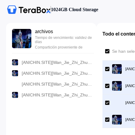
1024GB Cloud Storage
archivos
Todo el conte
Tiempo de vencimiento: validez de
días
Compartición proveniente de
Se han sele
[ANICHIN.SITE][Wan_Jie_Zhi_Zhun][2023][161].[720p].mp4
[ANIC
[ANICHIN.SITE][Wan_Jie_Zhi_Zhun][2023][161].[480p].mp4
[ANICHIN.SITE][Wan_Jie_Zhi_Zhun][2023][161].[360p].mp4
[ANIC
[ANICHIN.SITE][Wan_Jie_Zhi_Zhun][2023][161].[1080p].mp4
[ANIC
[ANIC