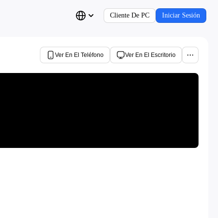
Cliente De PC
Iniciar Sesión
Ver En El Teléfono
Ver En El Escritorio