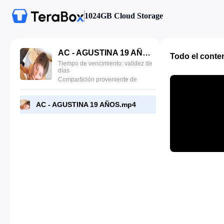
1024GB Cloud Storage
AC - AGUSTINA 19 AÑOS.mp4
Todo el conte
Tiempo de vencimiento: validez de
días
Compartición proveniente de
AC - AGUSTINA 19 AÑOS.mp4