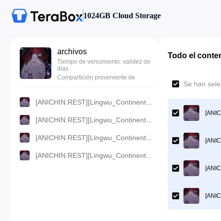
1024GB Cloud Storage
archivos
Todo el conte
Tiempo de vencimiento: validez de
días
Compartición proveniente de
Se han sele
[ANICHIN.REST][Lingwu_Continent][2024][59].[1080p].mp4
[ANIC
[ANICHIN.REST][Lingwu_Continent][2024][59].[720p].mp4
[ANICHIN.REST][Lingwu_Continent][2024][59].[480p].mp4
[ANIC
[ANICHIN.REST][Lingwu_Continent][2024][59].[360p].mp4
[ANIC
[ANIC