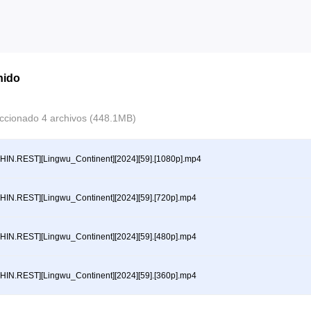
nido
ccionado 4 archivos (448.1MB)
HIN.REST][Lingwu_Continent][2024][59].[1080p].mp4
HIN.REST][Lingwu_Continent][2024][59].[720p].mp4
HIN.REST][Lingwu_Continent][2024][59].[480p].mp4
HIN.REST][Lingwu_Continent][2024][59].[360p].mp4