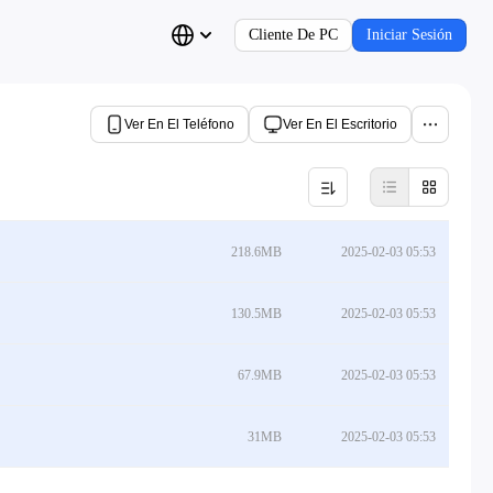
Cliente De PC
Iniciar Sesión
Ver En El Teléfono
Ver En El Escritorio
218.6MB
2025-02-03 05:53
130.5MB
2025-02-03 05:53
67.9MB
2025-02-03 05:53
31MB
2025-02-03 05:53