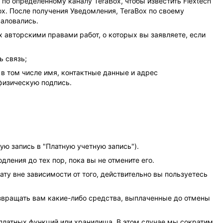
 по определенному каналу TeraBox, чтобы известить Flextech
ox. После получения Уведомления, TeraBox по своему
жаловались.
 авторскими правами работ, о которых вы заявляете, если
ь связь;
 в том числе имя, контактные данные и адрес
 физическую подпись.
ую запись в "Платную учетную запись").
ления до тех пор, пока вы не отмените его.
ту вне зависимости от того, действительно вы пользуетесь
звращать вам какие-либо средства, выплаченные до отмены
 платных функций или хранилища. В этом случае мы сократим