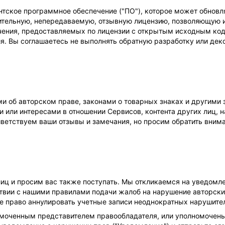
нтское программное обеспечение ("ПО"), которое может обновл
тельную, непередаваемую, отзывную лицензию, позволяющую и
чения, предоставляемых по лицензии с открытым исходным код
. Вы соглашаетесь не выполнять обратную разработку или деко
и об авторском праве, законами о товарных знаках и другими 
 или интересами в отношении Сервисов, контента других лиц, н
иветствуем ваши отзывы и замечания, но просим обратить вним
иц и просим вас также поступать. Мы откликаемся на уведомле
ствии с нашими правилами подачи жалоб на нарушение авторски
е право аннулировать учетные записи неоднократных нарушите
омоченным представителем правообладателя, или уполномочены