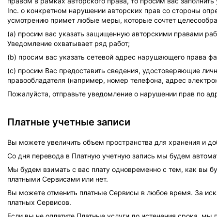
правом в рамках авторского права, то просим вас заполнить 
Inc. о конкретном нарушении авторских прав со стороны опр
усмотрению примет любые меры, которые сочтет целесообраз
(a) просим вас указать защищенную авторскими правами рабо
Уведомление охватывает ряд работ;
(b) просим вас указать сетевой адрес нарушающего права фа
(с) просим Вас предоставить сведения, удостоверяющие личн
правообладателя (например, номер телефона, адрес электрон
Пожалуйста, отправьте уведомление о нарушении прав по а
Платные учетные записи
Вы можете увеличить объем пространства для хранения и доб
Со дня перевода в Платную учетную запись мы будем автомати
Мы будем взимать с вас плату одновременно с тем, как вы бу
платными Сервисами или нет.
Вы можете отменить платные Сервисы в любое время. За ис
платных Сервисов.
Если вы не оплатите Платные услуги до истечения срока, мы