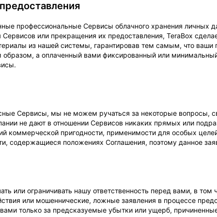
 предоставления
ные профессиональные Сервисы облачного хранения личных да
я Сервисов или прекращения их предоставления, TeraBox сдела
ериалы из нашей системы, гарантировав тем самым, что ваши п
 образом, а оплаченный вами фиксированный или минимальный 
висы.
ные Сервисы, мы не можем ручаться за некоторые вопросы, свя
мпании не дают в отношении Сервисов никаких прямых или подр
ий коммерческой пригодности, применимости для особых целей 
сти, содержащиеся положениях Соглашения, поэтому данное зая
ть или ограничивать нашу ответственность перед вами, в том чи
твия или мошеннические, ложные заявления в процессе предос
вами только за предсказуемые убытки или ущерб, причиненные 