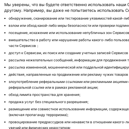
Мы уверены, что вы будете ответственно использовать наши 
другому. Например, вы даже не попытаетесь использовать
обнаружение, сканирование или тестирование уязвимостей какой-либ
взлом или обход какой-либо меры безопасности или проверки подлин
посещение, искажение или использование непубличных зон Сервисов 
вмешательство в работу или нарушение работы какого-либо пользоват
части Сервисов；
доступ к Сервисам, их поиск или создание учетных записей Сервисов
рассылка нежелательных сообщений, информации для продвижения то
рассылка измененной, мошеннической или поддельной идентифициру
действия, направленные на продвижение или рекламу чужих товаров 
злоупотребление реферальными ссылками или рекламными акциями с 
реферальной ссылке или в рамках рекламной акции;
обход лимита пространства для хранения;
продажа услуг без специального разрешения;
размещение или совместное использование информации, содержащей 
(включая пропаганду терроризма);
провоцирование предрассудков или ненависти в отношении какого-либ
увечий или физических недостатков;