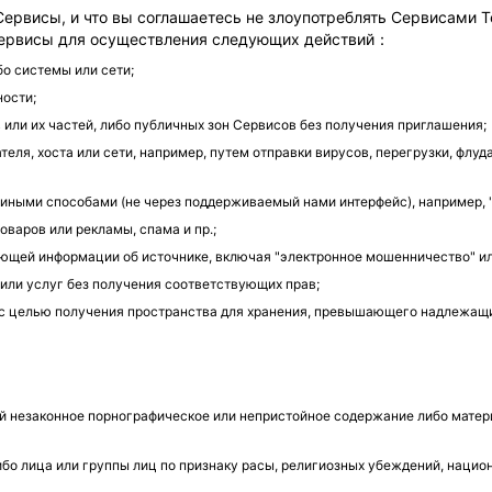
Сервисы, и что вы соглашаетесь не злоупотреблять Сервисами T
 Сервисы для осуществления следующих действий：
о системы или сети;
ности;
или их частей, либо публичных зон Сервисов без получения приглашения;
еля, хоста или сети, например, путем отправки вирусов, перегрузки, флуд
 иными способами (не через поддерживаемый нами интерфейс), например, "
варов или рекламы, спама и пр.;
ющей информации об источнике, включая "электронное мошенничество" ил
или услуг без получения соответствующих прав;
целью получения пространства для хранения, превышающего надлежащий 
незаконное порнографическое или непристойное содержание либо материа
о лица или группы лиц по признаку расы, религиозных убеждений, национ