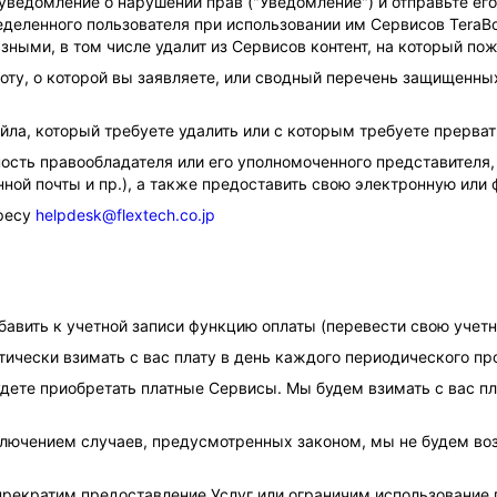
уведомление о нарушении прав ("Уведомление") и отправьте его
еделенного пользователя при использовании им Сервисов TeraB
ными, в том числе удалит из Сервисов контент, на который по
ту, о которой вы заявляете, или сводный перечень защищенных
йла, который требуете удалить или с которым требуете прерват
ость правообладателя или его уполномоченного представителя,
ной почты и пр.), а также предоставить свою электронную или
дресу
helpdesk@flextech.co.jp
авить к учетной записи функцию оплаты (перевести свою учетн
чески взимать с вас плату в день каждого периодического прод
дете приобретать платные Сервисы. Мы будем взимать с вас пла
ключением случаев, предусмотренных законом, мы не будем во
 прекратим предоставление Услуг или ограничим использование