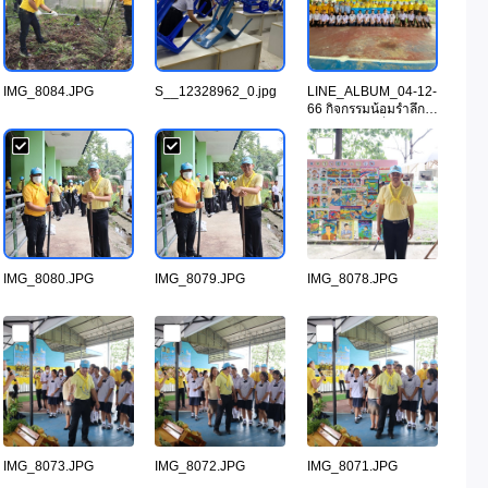
IMG_8084.JPG
S__12328962_0.jpg
LINE_ALBUM_04-12-
66 กิจกรรมน้อมรำลึก
และจิตอาสาที่.jpg
IMG_8080.JPG
IMG_8079.JPG
IMG_8078.JPG
IMG_8073.JPG
IMG_8072.JPG
IMG_8071.JPG