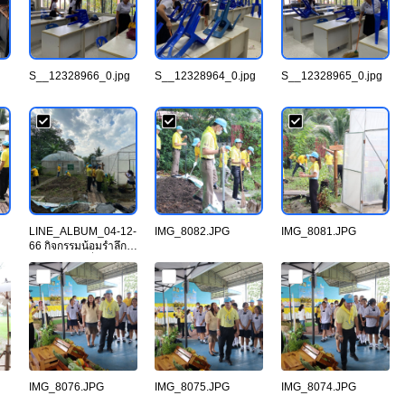
S__12328966_0.jpg
S__12328964_0.jpg
S__12328965_0.jpg
LINE_ALBUM_04-12-
IMG_8082.JPG
IMG_8081.JPG
66 กิจกรรมน้อมรำลึก
และจิตอาสาที่ รร.เ.jpg
IMG_8076.JPG
IMG_8075.JPG
IMG_8074.JPG