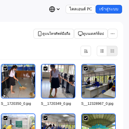
ไคลเอนต์ PC
เข้าสู่ระบบ
ดูบนโทรศัพท์มือถือ
ดูบนเดสก์ท็อป
S__1720350_0.jpg
S__1720349_0.jpg
S__12328967_0.jpg