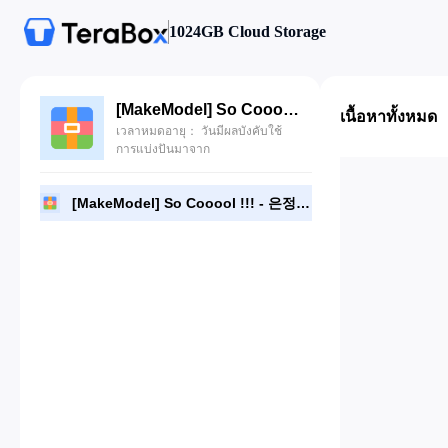
1024GB Cloud Storage
[MakeModel] So Cooool !!! - 은정 [61P].zip
เนื้อหาทั้งหมด
เวลาหมดอายุ： วันมีผลบังคับใช้
การแบ่งปันมาจาก
[MakeModel] So Cooool !!! - 은정 [61P].zip