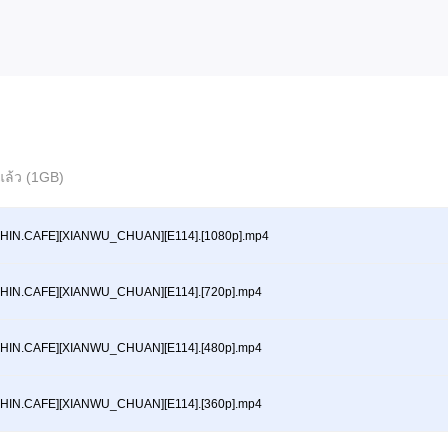
์แล้ว (1GB)
CHIN.CAFE][XIANWU_CHUAN][E114].[1080p].mp4
CHIN.CAFE][XIANWU_CHUAN][E114].[720p].mp4
CHIN.CAFE][XIANWU_CHUAN][E114].[480p].mp4
CHIN.CAFE][XIANWU_CHUAN][E114].[360p].mp4