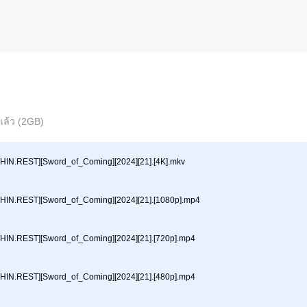
์แล้ว (2GB)
HIN.REST][Sword_of_Coming][2024][21].[4K].mkv
HIN.REST][Sword_of_Coming][2024][21].[1080p].mp4
HIN.REST][Sword_of_Coming][2024][21].[720p].mp4
HIN.REST][Sword_of_Coming][2024][21].[480p].mp4