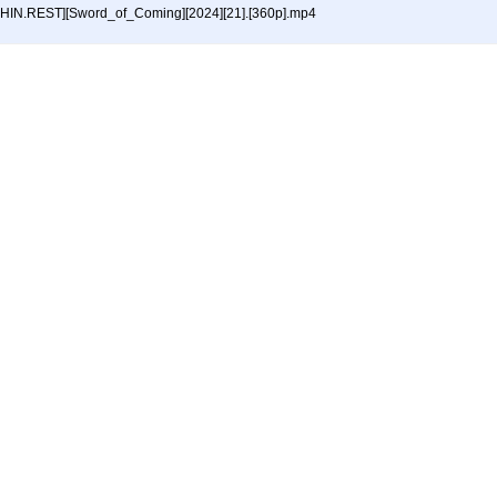
HIN.REST][Sword_of_Coming][2024][21].[360p].mp4