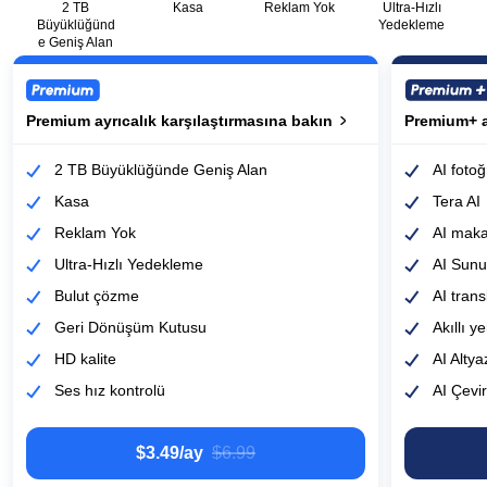
2 TB
Kasa
Reklam Yok
Ultra-Hızlı
Büyüklüğünd
Yedekleme
e Geniş Alan
Premium ayrıcalık karşılaştırmasına bakın
Premium ayrıcalık karşılaştırmasına bakın
Premium+ ay
Premium+ ay
2 TB Büyüklüğünde Geniş Alan
AI foto
Kasa
Tera AI
Reklam Yok
AI maka
Ultra-Hızlı Yedekleme
AI Sunu
Bulut çözme
AI trans
Geri Dönüşüm Kutusu
Akıllı 
HD kalite
AI Altya
Ses hız kontrolü
AI Çevir
$3.49/ay
‎$6.99