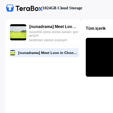
1024GB Cloud Storage
[nunadrama] Meet Love in Chong Qing Episode 21.720p.mp4
Tüm içerik
Geçerlilik süresi dolma zamanı: gün
geçerli
tarafından yapılan paylaşım
[nunadrama] Meet Love in Chong Qing Episode 21.720p.mp4