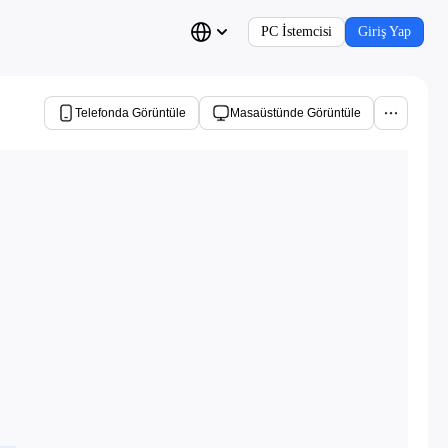
PC İstemcisi
Giriş Yap
Telefonda Görüntüle
Masaüstünde Görüntüle