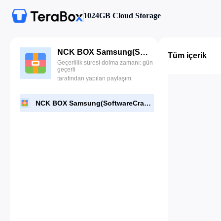
1024GB Cloud Storage
NCK BOX Samsung(SoftwareCrackGuru).rar
Tüm içerik
Geçerlilik süresi dolma zamanı: gün
geçerli
tarafından yapılan paylaşım
NCK BOX Samsung(SoftwareCrackGuru).rar