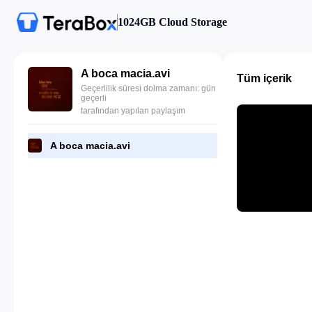
1024GB Cloud Storage
A boca macia.avi
Tüm içerik
Geçerlilik süresi dolma zamanı: gün
geçerli
tarafından yapılan paylaşım
A boca macia.avi