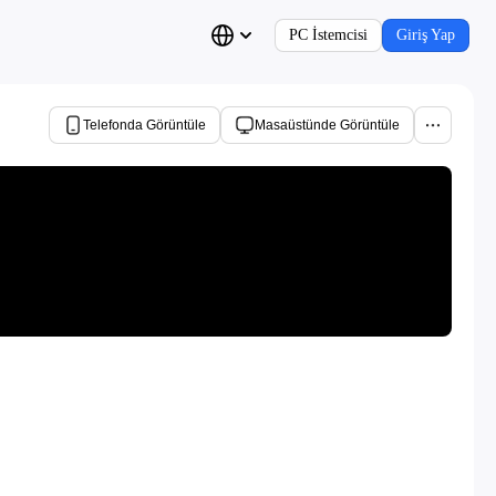
PC İstemcisi
Giriş Yap
Telefonda Görüntüle
Masaüstünde Görüntüle