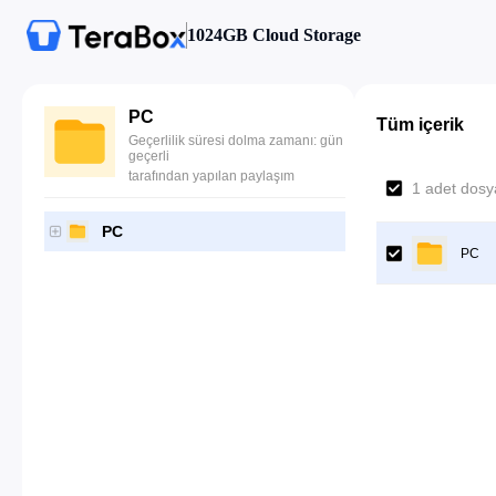
1024GB Cloud Storage
PC
Tüm içerik
Geçerlilik süresi dolma zamanı: gün
geçerli
tarafından yapılan paylaşım
1 adet dosya
PC
PC