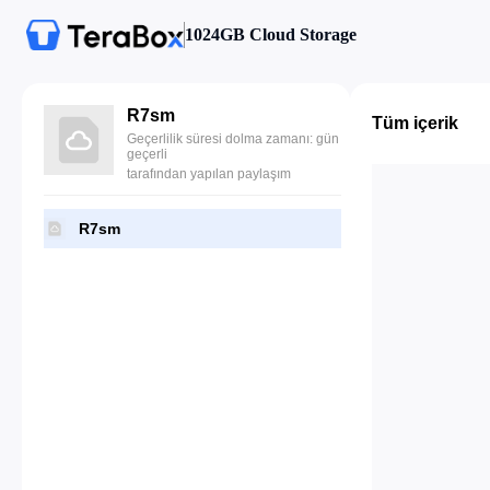
1024GB Cloud Storage
R7sm
Tüm içerik
Geçerlilik süresi dolma zamanı: gün
geçerli
tarafından yapılan paylaşım
R7sm