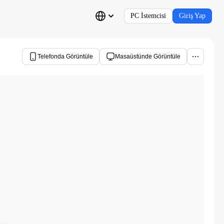
PC İstemcisi
Giriş Yap
Telefonda Görüntüle
Masaüstünde Görüntüle