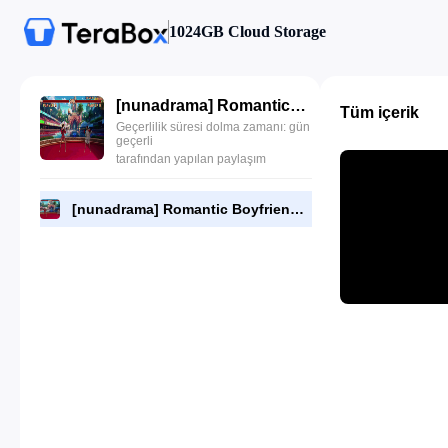
1024GB Cloud Storage
[nunadrama] Romantic Boyfriend Episode 11.480p.mp4
Tüm içerik
Geçerlilik süresi dolma zamanı: gün
geçerli
tarafından yapılan paylaşım
[nunadrama] Romantic Boyfriend Episode 11.480p.mp4