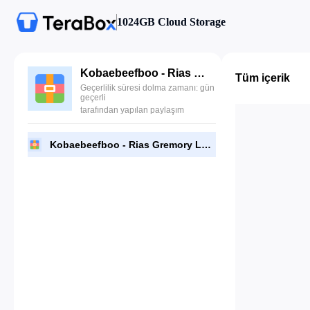
1024GB Cloud Storage
Kobaebeefboo - Rias Gremory Latex Bikini.rar
Tüm içerik
Geçerlilik süresi dolma zamanı: gün
geçerli
tarafından yapılan paylaşım
Kobaebeefboo - Rias Gremory Latex Bikini.rar