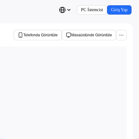
PC İstemcisi
Giriş Yap
Telefonda Görüntüle
Masaüstünde Görüntüle