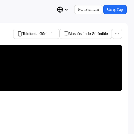
PC İstemcisi
Giriş Yap
Telefonda Görüntüle
Masaüstünde Görüntüle