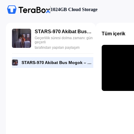
1024GB Cloud Storage
STARS-970 Akibat Bus Mogok – Sakura Mana.mp4
Tüm içerik
Geçerlilik süresi dolma zamanı: gün
geçerli
tarafından yapılan paylaşım
STARS-970 Akibat Bus Mogok – Sakura Mana.mp4