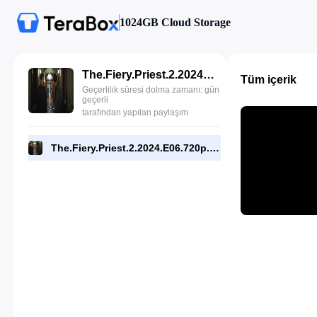
1024GB Cloud Storage
The.Fiery.Priest.2.2024.E06.720p.DSNP.WEB[RMC].mp4
Tüm içerik
Geçerlilik süresi dolma zamanı: gün
geçerli
tarafından yapılan paylaşım
The.Fiery.Priest.2.2024.E06.720p.DSNP.WEB[RMC].mp4