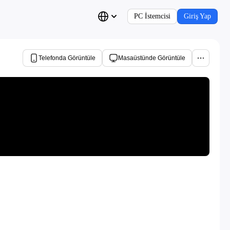
PC İstemcisi
Giriş Yap
Telefonda Görüntüle
Masaüstünde Görüntüle