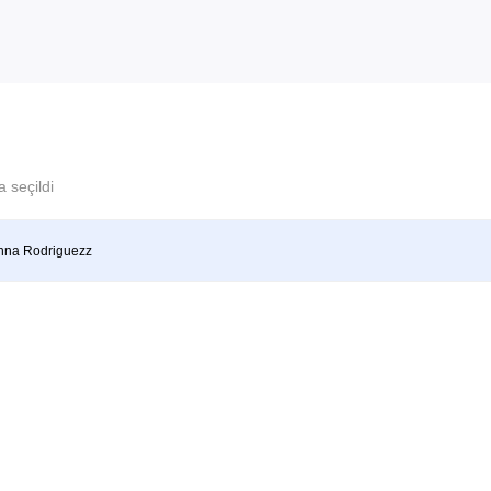
 seçildi
nna Rodriguezz