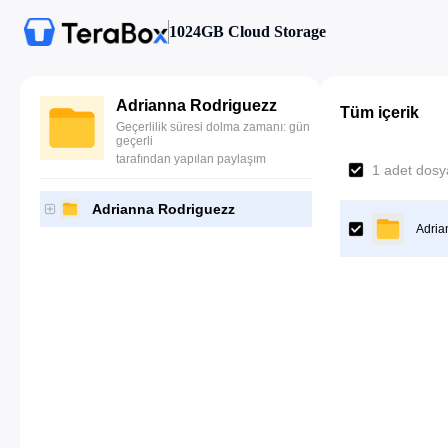
1024GB Cloud Storage
Adrianna Rodriguezz
Tüm içerik
Geçerlilik süresi dolma zamanı: gün
geçerli
tarafından yapılan paylaşım
1 adet dosya
Adrianna Rodriguezz
Adria