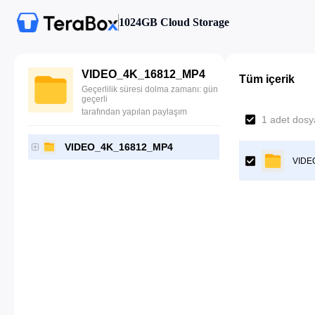
1024GB Cloud Storage
VIDEO_4K_16812_MP4
Tüm içerik
Geçerlilik süresi dolma zamanı: gün
geçerli
tarafından yapılan paylaşım
1 adet dosya
VIDEO_4K_16812_MP4
VIDE