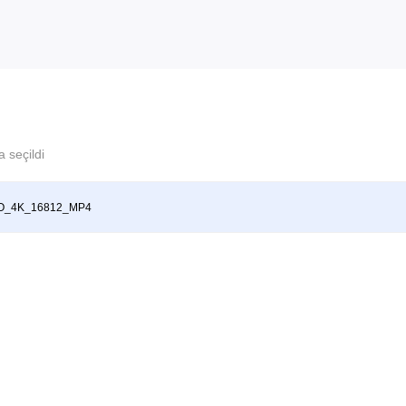
 seçildi
O_4K_16812_MP4