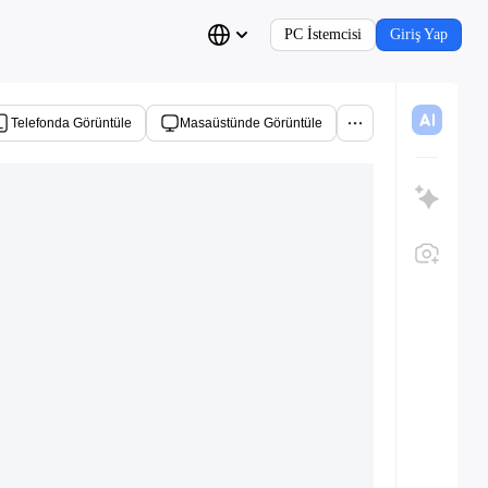
PC İstemcisi
Giriş Yap
Telefonda Görüntüle
Masaüstünde Görüntüle