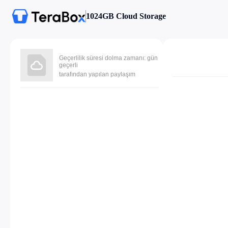
1024GB Cloud Storage
Geçerlilik süresi dolma zamanı: gün
geçerli
tarafından yapılan paylaşım