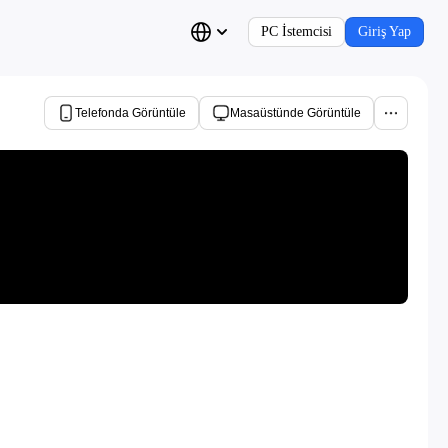
PC İstemcisi
Giriş Yap
Telefonda Görüntüle
Masaüstünde Görüntüle