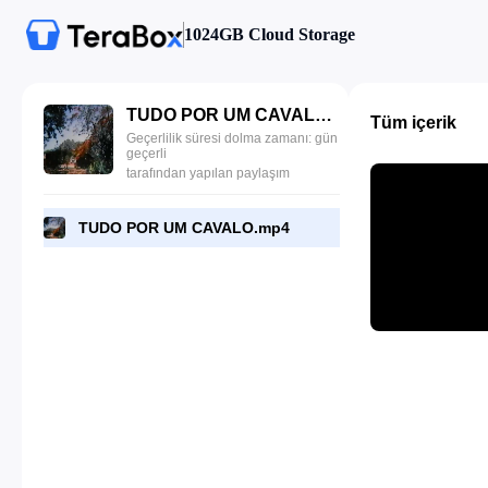
1024GB Cloud Storage
TUDO POR UM CAVALO.mp4
Tüm içerik
Geçerlilik süresi dolma zamanı: gün
geçerli
tarafından yapılan paylaşım
TUDO POR UM CAVALO.mp4