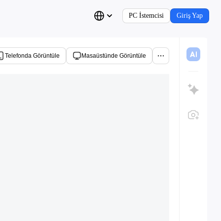
PC İstemcisi
Giriş Yap
Telefonda Görüntüle
Masaüstünde Görüntüle