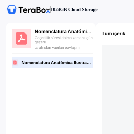
1024GB Cloud Storage
Nomenclatura Anatómica Ilustrada - Feneis 5 Edición.pdf
Tüm içerik
Geçerlilik süresi dolma zamanı: gün
geçerli
tarafından yapılan paylaşım
Nomenclatura Anatómica Ilustrada - Feneis 5 Edición.pdf