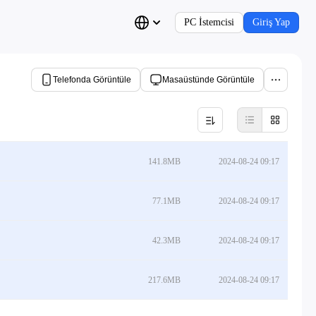
PC İstemcisi
Giriş Yap
Telefonda Görüntüle
Masaüstünde Görüntüle
141.8MB
2024-08-24 09:17
77.1MB
2024-08-24 09:17
42.3MB
2024-08-24 09:17
217.6MB
2024-08-24 09:17