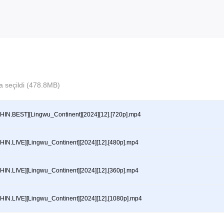
a seçildi (478.8MB)
HIN.BEST][Lingwu_Continent][2024][12].[720p].mp4
HIN.LIVE][Lingwu_Continent][2024][12].[480p].mp4
HIN.LIVE][Lingwu_Continent][2024][12].[360p].mp4
HIN.LIVE][Lingwu_Continent][2024][12].[1080p].mp4