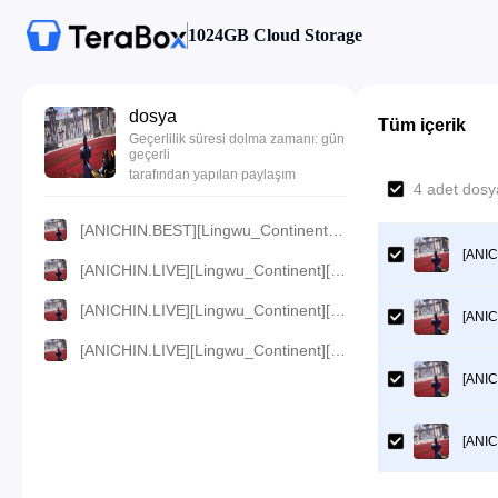
1024GB Cloud Storage
dosya
Tüm içerik
Geçerlilik süresi dolma zamanı: gün
geçerli
tarafından yapılan paylaşım
4 adet dosy
[ANICHIN.BEST][Lingwu_Continent][2024][12].[720p].mp4
[ANIC
[ANICHIN.LIVE][Lingwu_Continent][2024][12].[480p].mp4
[ANICHIN.LIVE][Lingwu_Continent][2024][12].[360p].mp4
[ANIC
[ANICHIN.LIVE][Lingwu_Continent][2024][12].[1080p].mp4
[ANIC
[ANIC