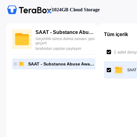
1024GB Cloud Storage
SAAT - Substance Abuse Awareness Training
Tüm içerik
Geçerlilik süresi dolma zamanı: gün
geçerli
tarafından yapılan paylaşım
1 adet dosya
SAAT - Substance Abuse Awareness Training
SAAT 