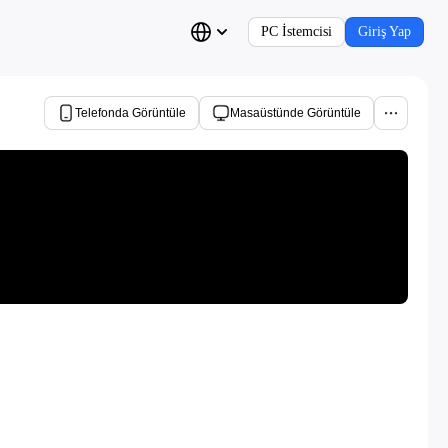
PC İstemcisi
Giriş Yap
Telefonda Görüntüle
Masaüstünde Görüntüle