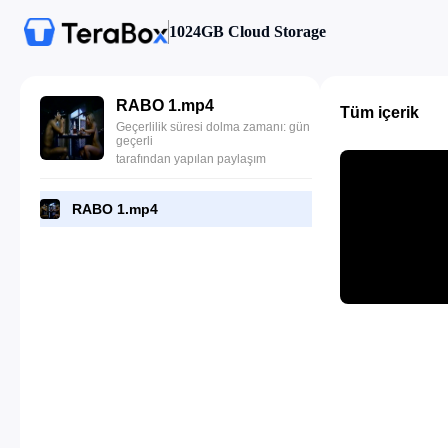
1024GB Cloud Storage
RABO 1.mp4
Tüm içerik
Geçerlilik süresi dolma zamanı: gün
geçerli
tarafından yapılan paylaşım
RABO 1.mp4