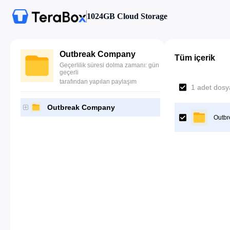
1024GB Cloud Storage
Outbreak Company
Tüm içerik
Geçerlilik süresi dolma zamanı: gün
geçerli
tarafından yapılan paylaşım
1 adet dosya
Outbreak Company
Outb