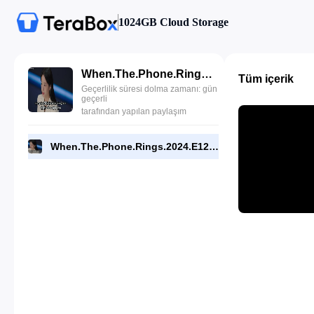
1024GB Cloud Storage
When.The.Phone.Rings.2024.E12.720p.NF.WEB.End.[RMC].mp4
Tüm içerik
Geçerlilik süresi dolma zamanı: gün
geçerli
tarafından yapılan paylaşım
When.The.Phone.Rings.2024.E12.720p.NF.WEB.End.[RMC].mp4