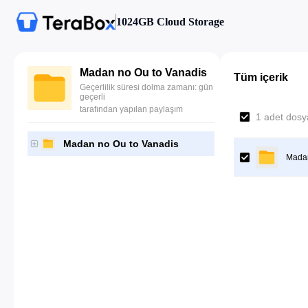
1024GB Cloud Storage
Madan no Ou to Vanadis
Tüm içerik
Geçerlilik süresi dolma zamanı: gün
geçerli
tarafından yapılan paylaşım
1 adet dosya
Madan no Ou to Vanadis
Madan