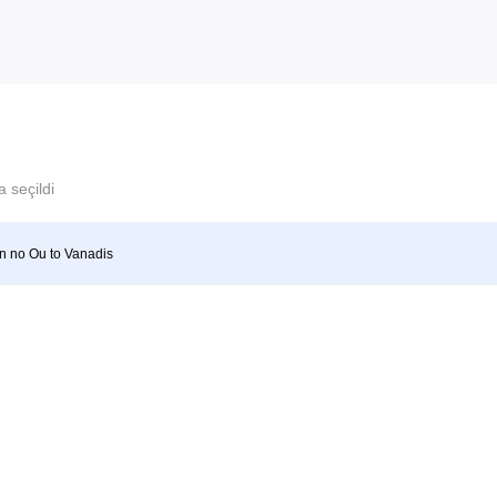
 seçildi
 no Ou to Vanadis