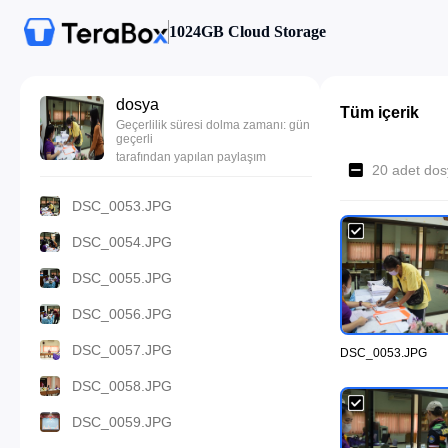
1024GB Cloud Storage
dosya
Tüm içerik
Geçerlilik süresi dolma zamanı: gün
geçerli
tarafından yapılan paylaşım
20 adet dos
DSC_0053.JPG
DSC_0054.JPG
DSC_0055.JPG
DSC_0056.JPG
DSC_0057.JPG
DSC_0053.JPG
DSC_0058.JPG
DSC_0059.JPG