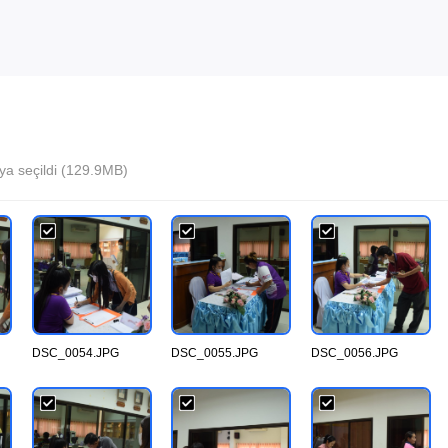
ya seçildi (129.9MB)
DSC_0054.JPG
DSC_0055.JPG
DSC_0056.JPG