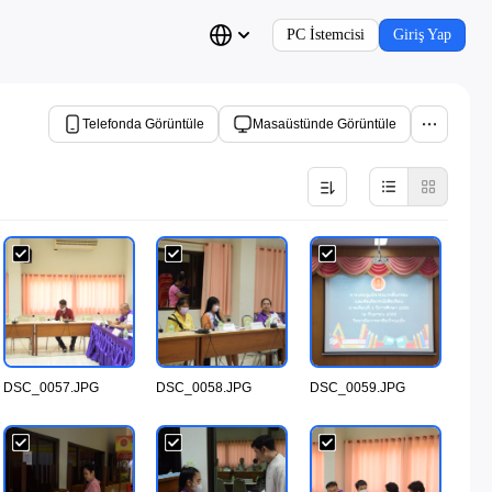
PC İstemcisi
Giriş Yap
Telefonda Görüntüle
Masaüstünde Görüntüle
DSC_0057.JPG
DSC_0058.JPG
DSC_0059.JPG