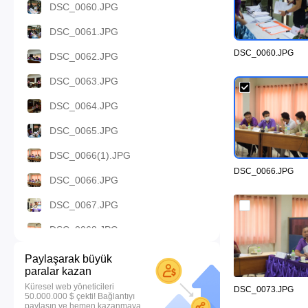
DSC_0060.JPG
DSC_0061.JPG
DSC_0060.JPG
DSC_0062.JPG
DSC_0063.JPG
DSC_0064.JPG
DSC_0065.JPG
DSC_0066(1).JPG
DSC_0066.JPG
DSC_0066.JPG
DSC_0067.JPG
DSC_0068.JPG
DSC_0069.JPG
Paylaşarak büyük
paralar kazan
DSC_0070.JPG
Küresel web yöneticileri
DSC_0073.JPG
50.000.000 $ çekti! Bağlantıyı
DSC_0071.JPG
paylaşın ve hemen kazanmaya