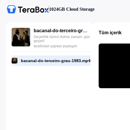
1024GB Cloud Storage
bacanal-do-terceiro-grau-1983.mp4
Tüm içerik
Geçerlilik süresi dolma zamanı: gün
geçerli
tarafından yapılan paylaşım
bacanal-do-terceiro-grau-1983.mp4