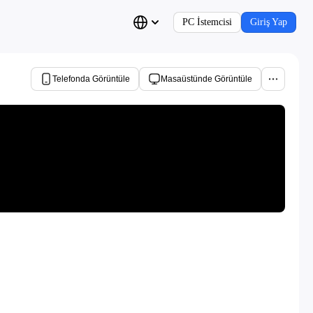
PC İstemcisi
Giriş Yap
Telefonda Görüntüle
Masaüstünde Görüntüle