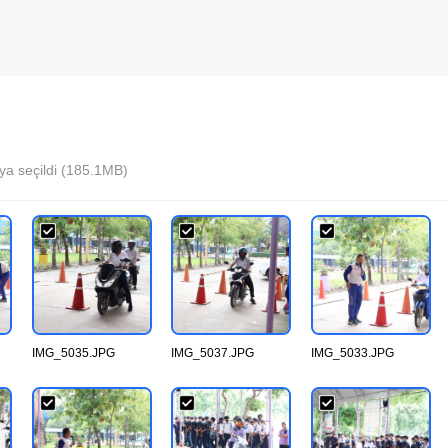
ya seçildi (185.1MB)
IMG_5035.JPG
IMG_5037.JPG
IMG_5033.JPG