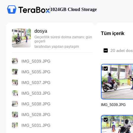
1024GB Cloud Storage
dosya
Tüm içerik
Geçerlilik süresi dolma zamanı: gün
geçerli
tarafından yapılan paylaşım
20 adet dos
IMG_5039.JPG
IMG_5035.JPG
IMG_5037.JPG
IMG_5033.JPG
IMG_5038.JPG
IMG_5039.JPG
IMG_5028.JPG
IMG_5031.JPG