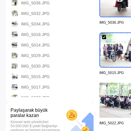
IMG_5036.JPG
IMG_5032.JPG
IMG_5036.JPG
IMG_5034.JPG
IMG_5018.JPG
IMG_5014.JPG
IMG_5029.JPG
IMG_5030.JPG
IMG_5015.JPG
IMG_5015.JPG
IMG_5017.JPG
IMG_5027.JPG
IMG_5026.JPG
Paylaşarak büyük
paralar kazan
IMG_5025.JPG
Küresel web yöneticileri
IMG_5022.JPG
50.000.000 $ çekti! Bağlantıyı
IMG_5024.JPG
paylaşın ve hemen kazanmaya