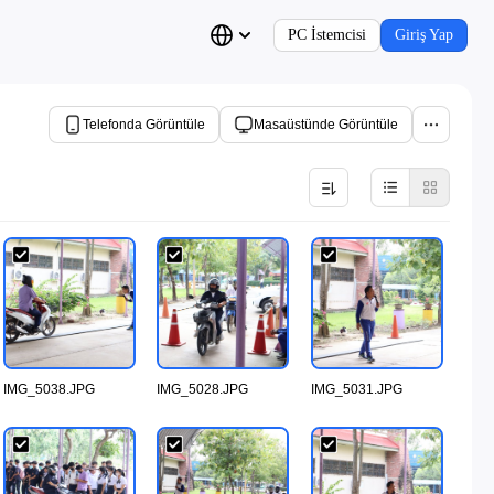
PC İstemcisi
Giriş Yap
Telefonda Görüntüle
Masaüstünde Görüntüle
IMG_5038.JPG
IMG_5028.JPG
IMG_5031.JPG