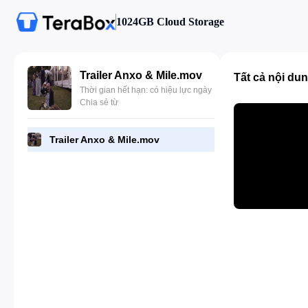
1024GB Cloud Storage
Trailer Anxo & Mile.mov
Tất cả nội du
Thời gian hết hạn: có hiệu lực ngày
Chia sẻ từ
Trailer Anxo & Mile.mov