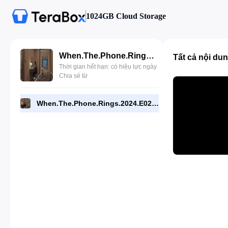
1024GB Cloud Storage
When.The.Phone.Rings.2024.E02.720p.NF.WEB.[RMC].mp4
Tất cả nội du
Thời gian hết hạn: có hiệu lực ngày
Chia sẻ từ
When.The.Phone.Rings.2024.E02.720p.NF.WEB.[RMC].mp4