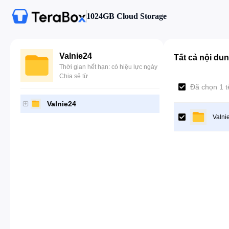
1024GB Cloud Storage
Valnie24
Tất cả nội du
Thời gian hết hạn: có hiệu lực ngày
Chia sẻ từ
Đã chọn 1 t
Valnie24
Valni