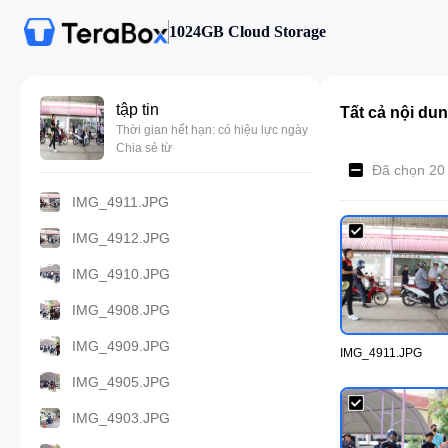
1024GB Cloud Storage
tập tin
Tất cả nội du
Thời gian hết hạn: có hiệu lực ngày
Chia sẻ từ
Đã chọn 20
IMG_4911.JPG
IMG_4912.JPG
IMG_4910.JPG
IMG_4908.JPG
IMG_4909.JPG
IMG_4911.JPG
IMG_4905.JPG
IMG_4903.JPG