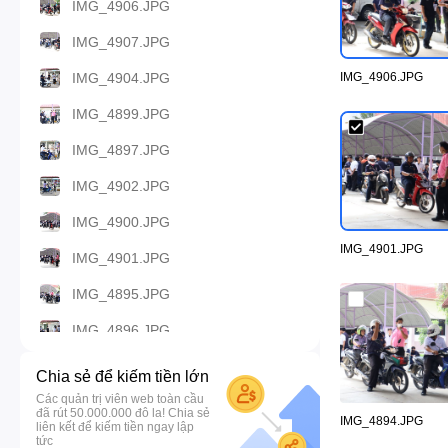
IMG_4906.JPG
IMG_4907.JPG
IMG_4904.JPG
IMG_4906.JPG
IMG_4899.JPG
IMG_4897.JPG
IMG_4902.JPG
IMG_4900.JPG
IMG_4901.JPG
IMG_4901.JPG
IMG_4895.JPG
IMG_4896.JPG
IMG_4898.JPG
Chia sẻ để kiếm tiền lớn
Các quản trị viên web toàn cầu
IMG_4891.JPG
đã rút 50.000.000 đô la! Chia sẻ
IMG_4894.JPG
liên kết để kiếm tiền ngay lập
IMG_4892.JPG
tức