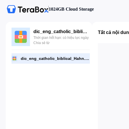
1024GB Cloud Storage
dic_eng_catholic_biblical_Hahn.zip
Tất cả nội du
Thời gian hết hạn: có hiệu lực ngày
Chia sẻ từ
dic_eng_catholic_biblical_Hahn.zip