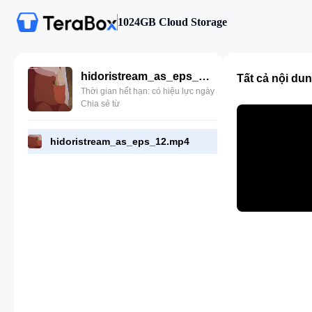
1024GB Cloud Storage
hidoristream_as_eps_12.mp4
Tất cả nội du
Thời gian hết hạn: có hiệu lực ngày
Chia sẻ từ
hidoristream_as_eps_12.mp4