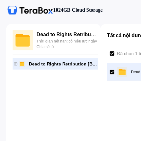
1024GB Cloud Storage
Dead to Rights Retribution [BLES00824]-[Gutamps Official]
Tất cả nội du
Thời gian hết hạn: có hiệu lực ngày
Chia sẻ từ
Đã chọn 1 t
Dead to Rights Retribution [BLES00824]-[Gutamps Official]
Dead 