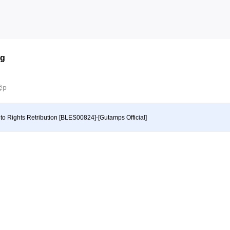
ng
ệp
to Rights Retribution [BLES00824]-[Gutamps Official]