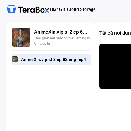
1024GB Cloud Storage
AnimeXin.vip sl 2 ep 62 eng.mp4
Tất cả nội du
Thời gian hết hạn: có hiệu lực ngày
Chia sẻ từ
AnimeXin.vip sl 2 ep 62 eng.mp4