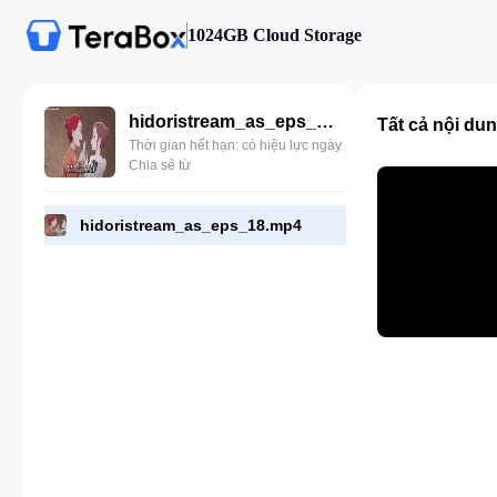
1024GB Cloud Storage
hidoristream_as_eps_18.mp4
Tất cả nội du
Thời gian hết hạn: có hiệu lực ngày
Chia sẻ từ
hidoristream_as_eps_18.mp4