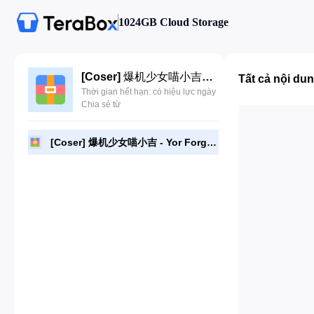
1024GB Cloud Storage
[Coser] 爆机少女喵小吉 - Yor Forger [41P].zip
Tất cả nội du
Thời gian hết hạn: có hiệu lực ngày
Chia sẻ từ
[Coser] 爆机少女喵小吉 - Yor Forger [41P].zip